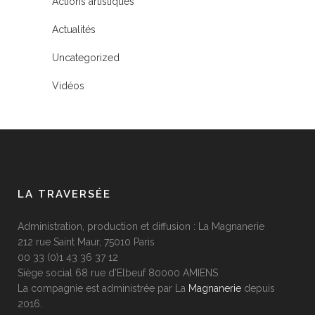
Actions artistiques
Actualités
Uncategorized
Vidéos
LA TRAVERSÉE
Administration, production et diffusion : La Magnanerie
212 rue Saint Maur, 75010 Paris
00 33 (0)1 43 36 37 12
Siège social 68 rue d’Elbeuf 80000 AMIENS
La compagnie est administrée par La
Magnanerie
depuis
2016.