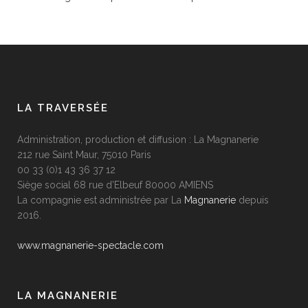
LA TRAVERSÉE
Administration, production et diffusion : La Magnanerie
212 rue Saint Maur, 75010 Paris
00 33 (0)1 43 36 37 12
Siège social 68 rue d’Elbeuf 80000 AMIENS
La compagnie est administrée par La
Magnanerie
depuis
2016.
www.magnanerie-spectacle.com
LA MAGNANERIE