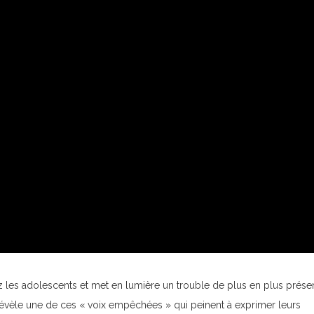
ez les adolescents et met en lumière un trouble de plus en plus prése
évèle une de ces « voix empêchées » qui peinent à exprimer leurs