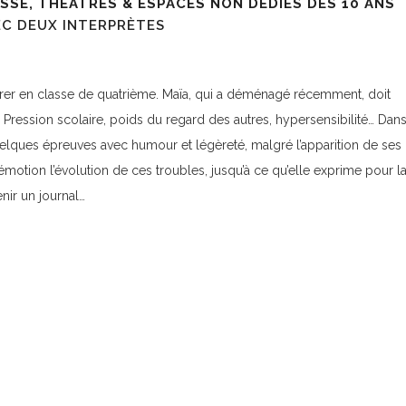
SSE, THÉÂTRES & ESPACES NON DÉDIÉS DÈS 10 ANS
EC DEUX INTERPRÈTES
entrer en classe de quatrième. Maïa, qui a déménagé récemment, doit
 Pression scolaire, poids du regard des autres, hypersensibilité… Dan
 quelques épreuves avec humour et légèreté, malgré l’apparition de ses
émotion l’évolution de ces troubles, jusqu’à ce qu’elle exprime pour l
nir un journal…