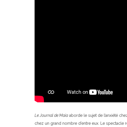
Le Journal de Maïa
aborde le sujet de l’anxiété ch
chez un grand nombre d’entre eux. Le spectacle r