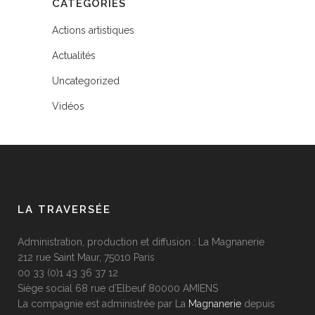
CATÉGORIES
Actions artistiques
Actualités
Uncategorized
Vidéos
LA TRAVERSÉE
Administration, production et diffusion : La Magnanerie
212 rue Saint Maur, 75010 Paris
00 33 (0)1 43 36 37 12
Siège social 68 rue d’Elbeuf 80000 AMIENS
La compagnie est administrée par La
Magnanerie
depuis